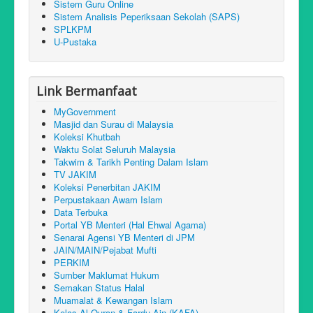
Sistem Guru Online
Sistem Analisis Peperiksaan Sekolah (SAPS)
SPLKPM
U-Pustaka
Link Bermanfaat
MyGovernment
Masjid dan Surau di Malaysia
Koleksi Khutbah
Waktu Solat Seluruh Malaysia
Takwim & Tarikh Penting Dalam Islam
TV JAKIM
Koleksi Penerbitan JAKIM
Perpustakaan Awam Islam
Data Terbuka
Portal YB Menteri (Hal Ehwal Agama)
Senarai Agensi YB Menteri di JPM
JAIN/MAIN/Pejabat Mufti
PERKIM
Sumber Maklumat Hukum
Semakan Status Halal
Muamalat & Kewangan Islam
Kelas Al-Quran & Fardu Ain (KAFA)