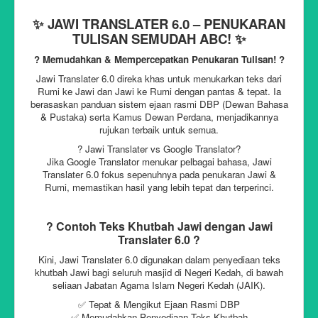
✨ JAWI TRANSLATER 6.0 – PENUKARAN
TULISAN SEMUDAH ABC! ✨
? Memudahkan & Mempercepatkan Penukaran Tulisan! ?
Jawi Translater 6.0 direka khas untuk menukarkan teks dari
Rumi ke Jawi dan Jawi ke Rumi dengan pantas & tepat. Ia
berasaskan panduan sistem ejaan rasmi DBP (Dewan Bahasa
& Pustaka) serta Kamus Dewan Perdana, menjadikannya
rujukan terbaik untuk semua.
? Jawi Translater vs Google Translator?
Jika Google Translator menukar pelbagai bahasa, Jawi
Translater 6.0 fokus sepenuhnya pada penukaran Jawi &
Rumi, memastikan hasil yang lebih tepat dan terperinci.
? Contoh Teks Khutbah Jawi dengan Jawi
Translater 6.0 ?
Kini, Jawi Translater 6.0 digunakan dalam penyediaan teks
khutbah Jawi bagi seluruh masjid di Negeri Kedah, di bawah
seliaan Jabatan Agama Islam Negeri Kedah (JAIK).
✅ Tepat & Mengikut Ejaan Rasmi DBP
✅ Memudahkan Penyediaan Teks Khutbah