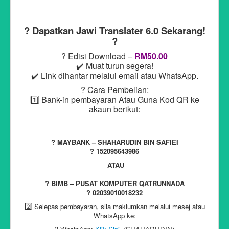
? Dapatkan Jawi Translater 6.0 Sekarang!
?
? Edisi Download –
RM50.00
✔️ Muat turun segera!
✔️ Link dihantar melalui email atau WhatsApp.
? Cara Pembelian:
1️⃣ Bank-in pembayaran Atau Guna Kod QR ke
akaun berikut:
? MAYBANK – SHAHARUDIN BIN SAFIEI
? 152095643986
ATAU
? BIMB – PUSAT KOMPUTER QATRUNNADA
? 02039010018232
2️⃣ Selepas pembayaran, sila maklumkan melalui mesej atau
WhatsApp ke: